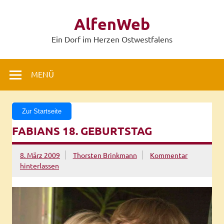
Zum
Inhalt
AlfenWeb
springen
Ein Dorf im Herzen Ostwestfalens
MENÜ
Zur Startseite
FABIANS 18. GEBURTSTAG
8. März 2009
Thorsten Brinkmann
Kommentar
hinterlassen