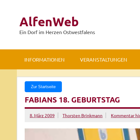
Zum
Inhalt
springen
AlfenWeb
Ein Dorf im Herzen Ostwestfalens
INFORMATIONEN
VERANSTALTUNGEN
Zur Startseite
FABIANS 18. GEBURTSTAG
8. März 2009
Thorsten Brinkmann
Kommentar hin