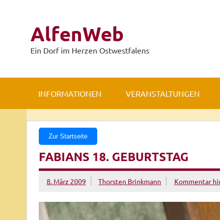
Zum
Inhalt
springen
AlfenWeb
Ein Dorf im Herzen Ostwestfalens
INFORMATIONEN
VERANSTALTUNGEN
Zur Startseite
FABIANS 18. GEBURTSTAG
8. März 2009
Thorsten Brinkmann
Kommentar hin