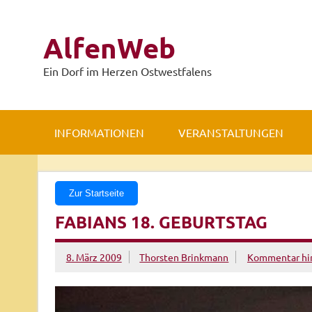
Zum
Inhalt
springen
AlfenWeb
Ein Dorf im Herzen Ostwestfalens
INFORMATIONEN
VERANSTALTUNGEN
Zur Startseite
FABIANS 18. GEBURTSTAG
8. März 2009
Thorsten Brinkmann
Kommentar hin