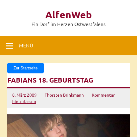
Zum
Inhalt
AlfenWeb
springen
Ein Dorf im Herzen Ostwestfalens
MENÜ
Zur Startseite
FABIANS 18. GEBURTSTAG
8. März 2009
Thorsten Brinkmann
Kommentar
hinterlassen