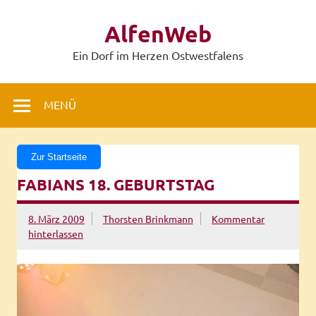
Zum
Inhalt
AlfenWeb
springen
Ein Dorf im Herzen Ostwestfalens
MENÜ
Zur Startseite
FABIANS 18. GEBURTSTAG
8. März 2009
Thorsten Brinkmann
Kommentar
hinterlassen