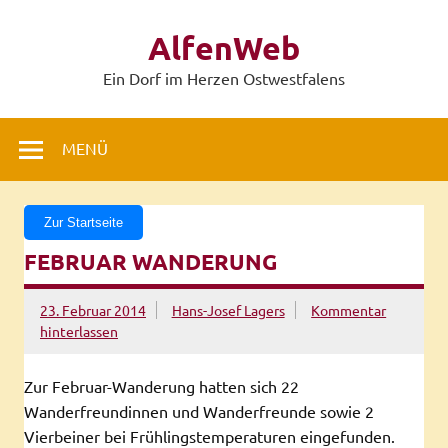
Zum
Inhalt
AlfenWeb
springen
Ein Dorf im Herzen Ostwestfalens
MENÜ
Zur Startseite
FEBRUAR WANDERUNG
23. Februar 2014
Hans-Josef Lagers
Kommentar
hinterlassen
Zur Februar-Wanderung hatten sich 22
Wanderfreundinnen und Wanderfreunde sowie 2
Vierbeiner bei Frühlingstemperaturen eingefunden.