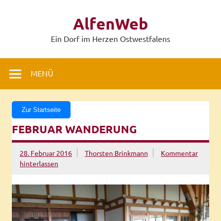
Zum
Inhalt
AlfenWeb
springen
Ein Dorf im Herzen Ostwestfalens
MENÜ
Zur Startseite
FEBRUAR WANDERUNG
28. Februar 2016
Thorsten Brinkmann
Kommentar
hinterlassen