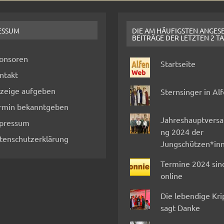
ESSUM
DIE AM HÄUFIGSTEN ANGES
BEITRÄGE DER LETZTEN 2 T
onsoren
Startseite
ntakt
zeige aufgeben
Sternsinger in Al
rmin bekanntgeben
Jahreshauptvers
pressum
ng 2024 der
tenschutzerklärung
Jungschützen*in
Termine 2024 sin
online
Die lebendige Kr
sagt Danke