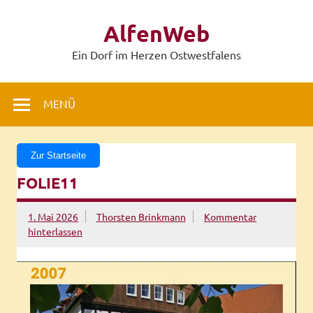
Zum
Inhalt
AlfenWeb
springen
Ein Dorf im Herzen Ostwestfalens
MENÜ
Zur Startseite
FOLIE11
1. Mai 2026
Thorsten Brinkmann
Kommentar
hinterlassen