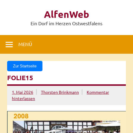
Zum
Inhalt
AlfenWeb
springen
Ein Dorf im Herzen Ostwestfalens
MENÜ
Zur Startseite
FOLIE15
1. Mai 2026
Thorsten Brinkmann
Kommentar
hinterlassen