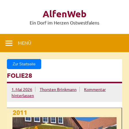
Zum
Inhalt
AlfenWeb
springen
Ein Dorf im Herzen Ostwestfalens
MENÜ
Zur Startseite
FOLIE28
1. Mai 2026
Thorsten Brinkmann
Kommentar
hinterlassen