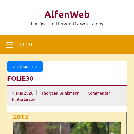
Zum
Inhalt
AlfenWeb
springen
Ein Dorf im Herzen Ostwestfalens
MENÜ
Zur Startseite
FOLIE30
1. Mai 2026
Thorsten Brinkmann
Kommentar
hinterlassen