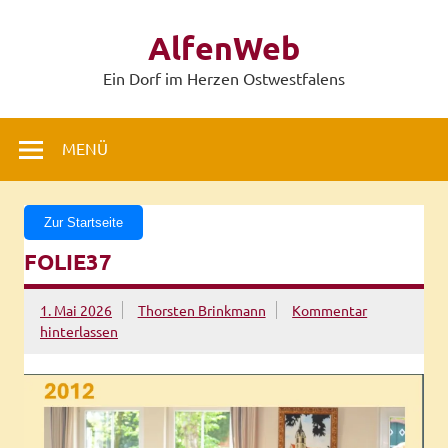
Zum
Inhalt
AlfenWeb
springen
Ein Dorf im Herzen Ostwestfalens
MENÜ
Zur Startseite
FOLIE37
1. Mai 2026
Thorsten Brinkmann
Kommentar
hinterlassen