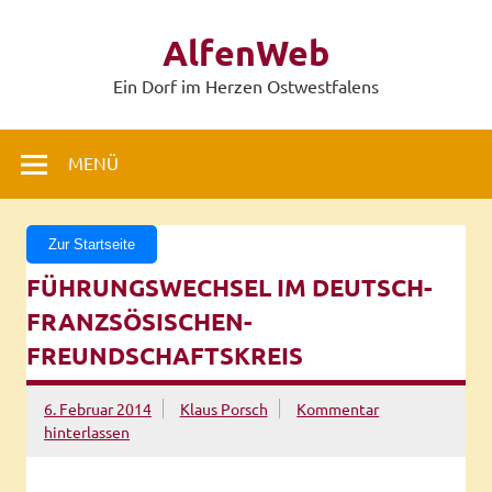
Zum
Inhalt
AlfenWeb
springen
Ein Dorf im Herzen Ostwestfalens
MENÜ
Zur Startseite
FÜHRUNGSWECHSEL IM DEUTSCH-
FRANZSÖSISCHEN-
FREUNDSCHAFTSKREIS
6. Februar 2014
Klaus Porsch
Kommentar
hinterlassen