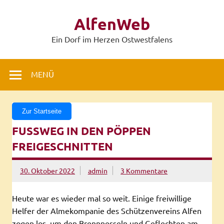
Zum
Inhalt
AlfenWeb
springen
Ein Dorf im Herzen Ostwestfalens
MENÜ
Zur Startseite
FUSSWEG IN DEN PÖPPEN F
REIGESCHNITTEN
30. Oktober 2022
admin
3 Kommentare
Heute war es wieder mal so weit. Einige freiwillige
Helfer der Almekompanie des Schützenvereins Alfen
zogen los, um den Brennnesseln und Geflechten am