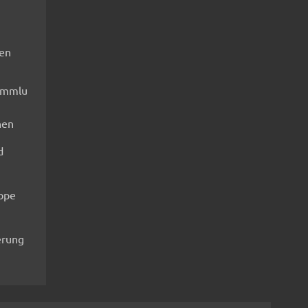
fen
ammlu
nen
d
ippe
rung