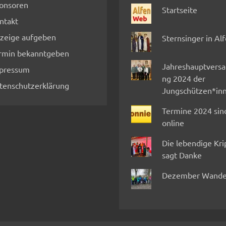
onsoren
Startseite
ntakt
zeige aufgeben
Sternsinger in Al
rmin bekanntgeben
Jahreshauptvers
pressum
ng 2024 der
tenschutzerklärung
Jungschützen*in
Termine 2024 sin
online
Die lebendige Kr
sagt Danke
Dezember Wande