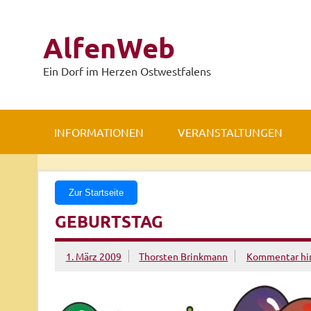
Zum
Inhalt
springen
AlfenWeb
Ein Dorf im Herzen Ostwestfalens
INFORMATIONEN
VERANSTALTUNGEN
Zur Startseite
GEBURTSTAG
1. März 2009
Thorsten Brinkmann
Kommentar hin