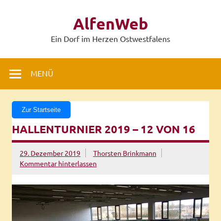
Zum
Inhalt
AlfenWeb
springen
Ein Dorf im Herzen Ostwestfalens
MENÜ
Zur Startseite
HALLENTURNIER 2019 – 12 VON 16
29. Dezember 2019
Thorsten Brinkmann
Kommentar hinterlassen