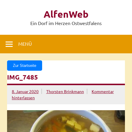
Zum
Inhalt
AlfenWeb
springen
Ein Dorf im Herzen Ostwestfalens
MENÜ
Zur Startseite
IMG_7485
8. Januar 2020
Thorsten Brinkmann
Kommentar
hinterlassen