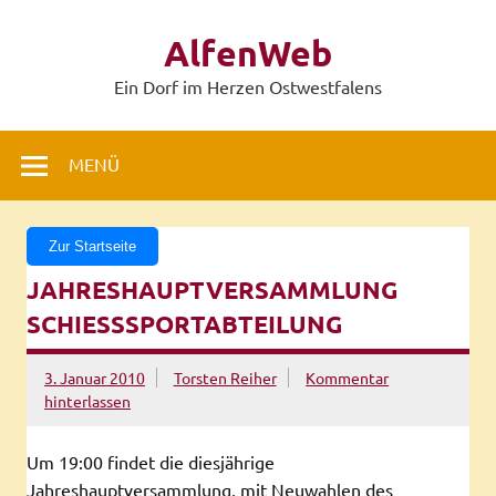
Zum
Inhalt
AlfenWeb
springen
Ein Dorf im Herzen Ostwestfalens
MENÜ
Zur Startseite
JAHRESHAUPTVERSAMMLUNG
SCHIESSSPORTABTEILUNG
3. Januar 2010
Torsten Reiher
Kommentar
hinterlassen
Um 19:00 findet die diesjährige
Jahreshauptversammlung, mit Neuwahlen des