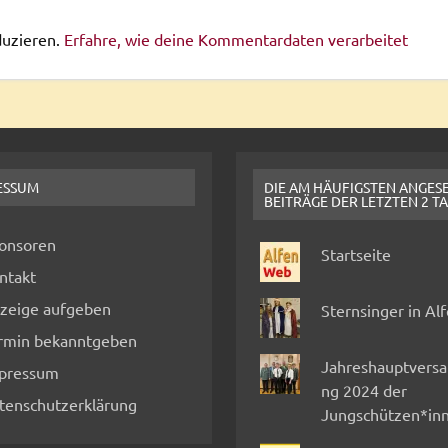
duzieren.
Erfahre, wie deine Kommentardaten verarbeitet
ESSUM
DIE AM HÄUFIGSTEN ANGES
BEITRÄGE DER LETZTEN 2 T
onsoren
Startseite
ntakt
zeige aufgeben
Sternsinger in Al
rmin bekanntgeben
Jahreshauptvers
pressum
ng 2024 der
tenschutzerklärung
Jungschützen*in