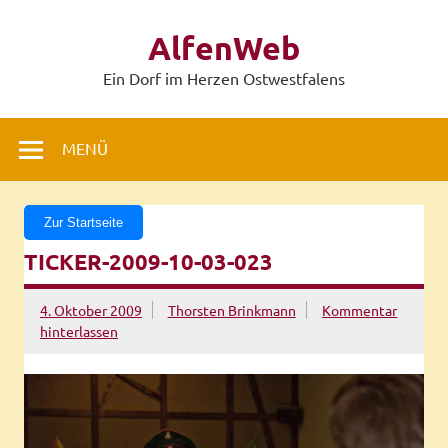
Zum
Inhalt
AlfenWeb
springen
Ein Dorf im Herzen Ostwestfalens
MENÜ
Zur Startseite
TICKER-2009-10-03-023
4. Oktober 2009
Thorsten Brinkmann
Kommentar
hinterlassen