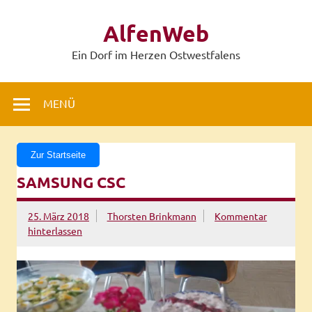
Zum
Inhalt
AlfenWeb
springen
Ein Dorf im Herzen Ostwestfalens
MENÜ
Zur Startseite
SAMSUNG CSC
25. März 2018
Thorsten Brinkmann
Kommentar
hinterlassen