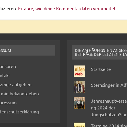
duzieren.
Erfahre, wie deine Kommentardaten verarbeitet
ESSUM
DIE AM HÄUFIGSTEN ANGES
BEITRÄGE DER LETZTEN 2 T
onsoren
Startseite
ntakt
zeige aufgeben
Sternsinger in Al
rmin bekanntgeben
Jahreshauptvers
pressum
ng 2024 der
tenschutzerklärung
Jungschützen*in
Termine 2024 sin