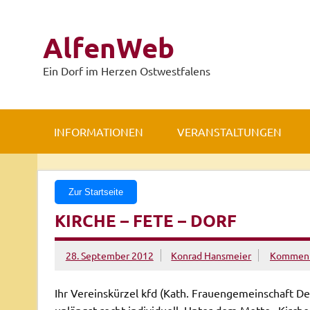
Zum
Inhalt
springen
AlfenWeb
Ein Dorf im Herzen Ostwestfalens
INFORMATIONEN
VERANSTALTUNGEN
Zur Startseite
KIRCHE – FETE – DORF
28. September 2012
Konrad Hansmeier
Kommenta
Ihr Vereinskürzel kfd (Kath. Frauengemeinschaft De
unlängst recht individuell. Unter dem Motto „Kirc