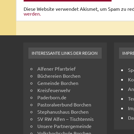
Diese Website verwendet Akismet, um Spam zu re
werden.
INTERESSANTE LINKS DER REGION
IMPR
Alfener Pfarrbrief
Sp
Büchereien Borchen
Ko
Gemeinde Borchen
An
Kreisfeuerwehr
Paderborn.de
Te
Pastoralverbund Borchen
Im
Stephanushaus Borchen
Da
SV RW Alfen – Tischtennis
Unsere Partnergemeinde
Volkshochschule Borchen