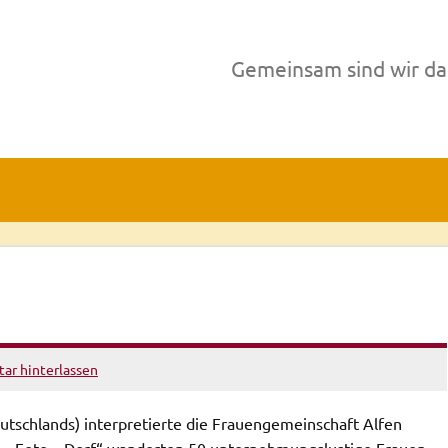
Gemeinsam sind wir da
r hinterlassen
utschlands) interpretierte die Frauengemeinschaft Alfen
he – Fete – Dorf“ wanderten 50 unternehmungslustige Frauen