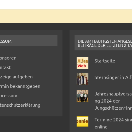
ESSUM
DIE AM HÄUFIGSTEN ANGES
BEITRÄGE DER LETZTEN 2 T
onsoren
Startseite
ntakt
zeige aufgeben
Sternsinger in Al
rmin bekanntgeben
Jahreshauptvers
pressum
ng 2024 der
tenschutzerklärung
Jungschützen*in
Termine 2024 sin
online