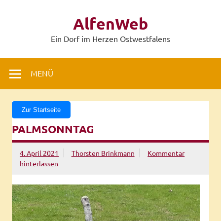
Zum
Inhalt
AlfenWeb
springen
Ein Dorf im Herzen Ostwestfalens
MENÜ
Zur Startseite
PALMSONNTAG
4. April 2021
Thorsten Brinkmann
Kommentar
hinterlassen