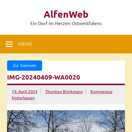
Zum
Inhalt
AlfenWeb
springen
Ein Dorf im Herzen Ostwestfalens
MENÜ
Zur Startseite
IMG-20240409-WA0020
14. April 2024
Thorsten Brinkmann
Kommentar
hinterlassen