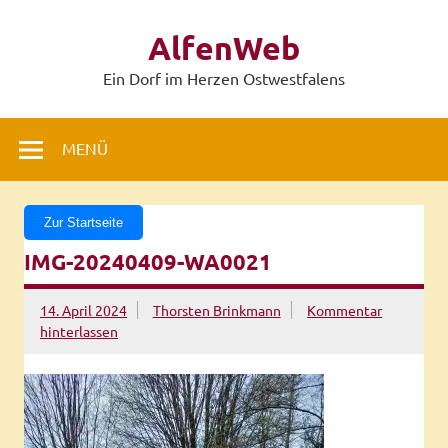
Zum
Inhalt
AlfenWeb
springen
Ein Dorf im Herzen Ostwestfalens
MENÜ
Zur Startseite
IMG-20240409-WA0021
14. April 2024
Thorsten Brinkmann
Kommentar
hinterlassen