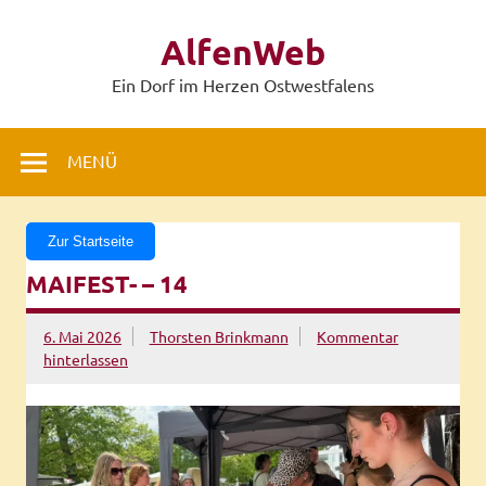
Zum
Inhalt
AlfenWeb
springen
Ein Dorf im Herzen Ostwestfalens
MENÜ
Zur Startseite
MAIFEST- – 14
6. Mai 2026
Thorsten Brinkmann
Kommentar
hinterlassen