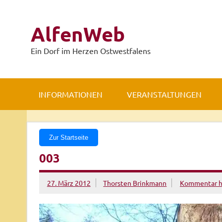
Zum
Inhalt
springen
AlfenWeb
Ein Dorf im Herzen Ostwestfalens
INFORMATIONEN
VERANSTALTUNGEN
Zur Startseite
003
27. März 2012
Thorsten Brinkmann
Kommentar h