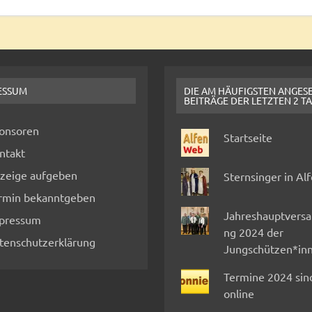
ESSUM
DIE AM HÄUFIGSTEN ANGES
BEITRÄGE DER LETZTEN 2 T
onsoren
Startseite
ntakt
zeige aufgeben
Sternsinger in Al
rmin bekanntgeben
Jahreshauptvers
pressum
ng 2024 der
tenschutzerklärung
Jungschützen*in
Termine 2024 sin
online