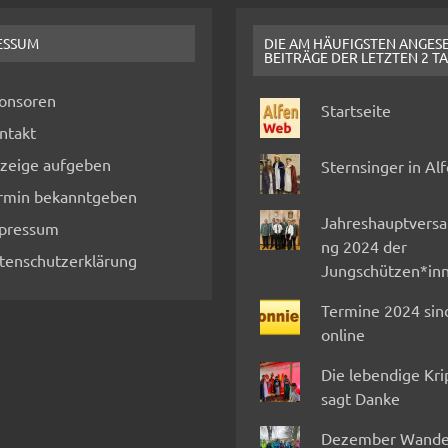
ESSUM
DIE AM HÄUFIGSTEN ANGES
BEITRÄGE DER LETZTEN 2 T
onsoren
Startseite
ntakt
zeige aufgeben
Sternsinger in Al
rmin bekanntgeben
Jahreshauptvers
pressum
ng 2024 der
tenschutzerklärung
Jungschützen*in
Termine 2024 sin
online
Die lebendige Kr
sagt Danke
Dezember Wande