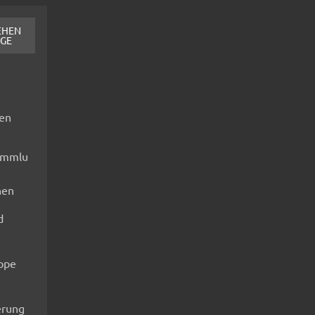
EHEN
AGE
fen
ammlu
nen
d
ippe
rung