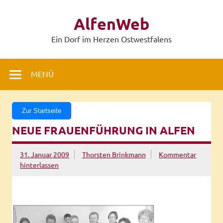
Zum
Inhalt
AlfenWeb
springen
Ein Dorf im Herzen Ostwestfalens
MENÜ
Zur Startseite
NEUE FRAUENFÜHRUNG IN ALFEN
31. Januar 2009
Thorsten Brinkmann
Kommentar
hinterlassen