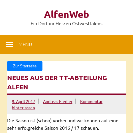
Zum
Inhalt
AlfenWeb
springen
Ein Dorf im Herzen Ostwestfalens
MENÜ
Zur Startseite
NEUES AUS DER TT-ABTEILUNG
ALFEN
9. April 2017
Andreas Fiedler
Kommentar
hinterlassen
Die Saison ist (schon) vorbei und wir können auf eine
sehr erfolgreiche Saison 2016 / 17 schauen.