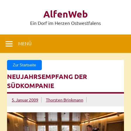
Zum
Inhalt
AlfenWeb
springen
Ein Dorf im Herzen Ostwestfalens
MENÜ
Zur Startseite
NEUJAHRSEMPFANG DER
SÜDKOMPANIE
5. Januar 2009
Thorsten Brinkmann