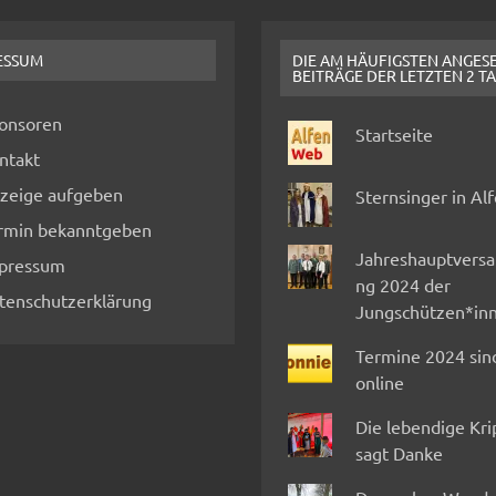
ESSUM
DIE AM HÄUFIGSTEN ANGES
BEITRÄGE DER LETZTEN 2 T
onsoren
Startseite
ntakt
zeige aufgeben
Sternsinger in Al
rmin bekanntgeben
Jahreshauptvers
pressum
ng 2024 der
tenschutzerklärung
Jungschützen*in
Termine 2024 sin
online
Die lebendige Kr
sagt Danke