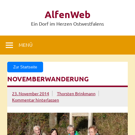
Zum
Inhalt
AlfenWeb
springen
Ein Dorf im Herzen Ostwestfalens
MENÜ
Zur Startseite
NOVEMBERWANDERUNG
23. November 2014
Thorsten Brinkmann
Kommentar hinterlassen