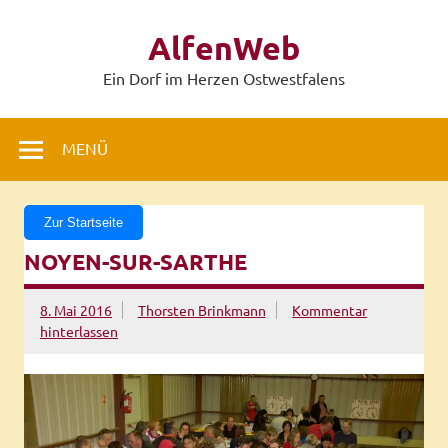
Zum
Inhalt
AlfenWeb
springen
Ein Dorf im Herzen Ostwestfalens
MENÜ
Zur Startseite
NOYEN-SUR-SARTHE
8. Mai 2016
Thorsten Brinkmann
Kommentar
hinterlassen