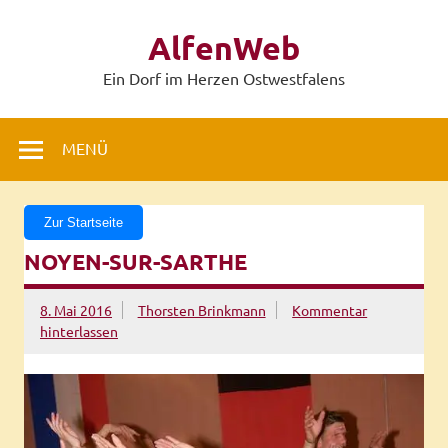
Zum
Inhalt
AlfenWeb
springen
Ein Dorf im Herzen Ostwestfalens
MENÜ
Zur Startseite
NOYEN-SUR-SARTHE
8. Mai 2016
Thorsten Brinkmann
Kommentar
hinterlassen