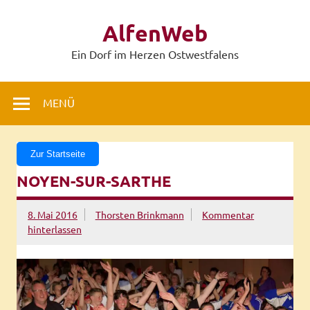
Zum
Inhalt
AlfenWeb
springen
Ein Dorf im Herzen Ostwestfalens
MENÜ
Zur Startseite
NOYEN-SUR-SARTHE
8. Mai 2016
Thorsten Brinkmann
Kommentar
hinterlassen