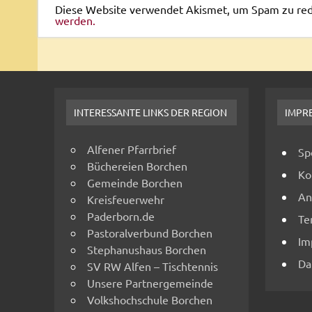
Diese Website verwendet Akismet, um Spam zu re
werden.
INTERESSANTE LINKS DER REGION
IMPR
Alfener Pfarrbrief
Sp
Büchereien Borchen
Ko
Gemeinde Borchen
An
Kreisfeuerwehr
Paderborn.de
Te
Pastoralverbund Borchen
Im
Stephanushaus Borchen
Da
SV RW Alfen – Tischtennis
Unsere Partnergemeinde
Volkshochschule Borchen