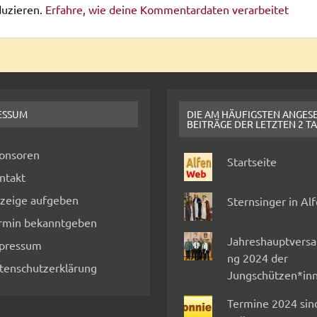
duzieren.
Erfahre, wie deine Kommentardaten verarbeitet
ESSUM
DIE AM HÄUFIGSTEN ANGES
BEITRÄGE DER LETZTEN 2 T
onsoren
Startseite
ntakt
zeige aufgeben
Sternsinger in Al
rmin bekanntgeben
Jahreshauptvers
pressum
ng 2024 der
tenschutzerklärung
Jungschützen*in
Termine 2024 sin