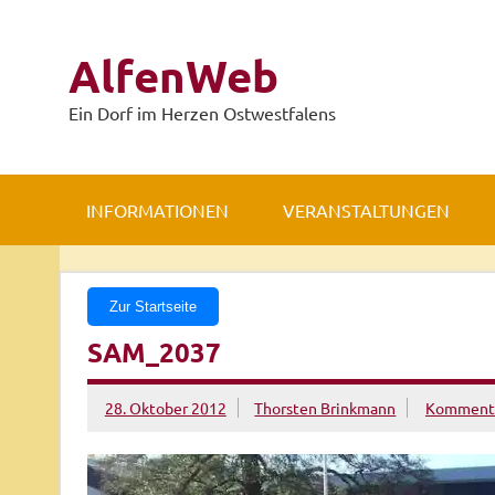
Zum
Inhalt
springen
AlfenWeb
Ein Dorf im Herzen Ostwestfalens
INFORMATIONEN
VERANSTALTUNGEN
Zur Startseite
SAM_2037
28. Oktober 2012
Thorsten Brinkmann
Kommenta