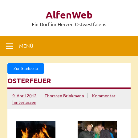
Zum
Inhalt
AlfenWeb
springen
Ein Dorf im Herzen Ostwestfalens
MENÜ
Zur Startseite
OSTERFEUER
9. April 2012
Thorsten Brinkmann
Kommentar
hinterlassen