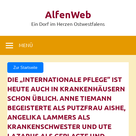
Zum
Inhalt
AlfenWeb
springen
Ein Dorf im Herzen Ostwestfalens
MENÜ
Zur Startseite
DIE „INTERNATIONALE PFLEGE“ IST
HEUTE AUCH IN KRANKENHÄUSERN
SCHON ÜBLICH. ANNE TIEMANN
BEGEISTERTE ALS PUTZFRAU AISHE,
ANGELIKA LAMMERS ALS
KRANKENSCHWESTER UND UTE
LAZARUS ALS GEPLAGTE UND