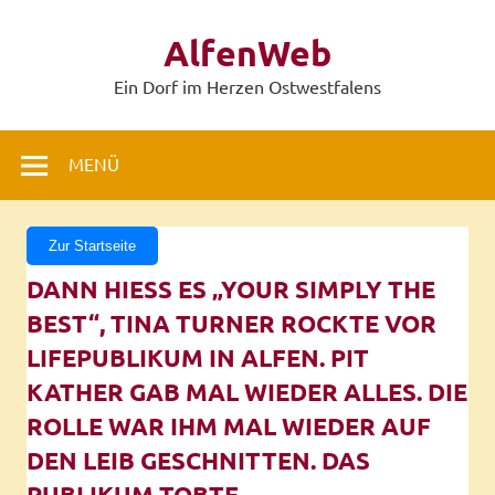
Zum
Inhalt
AlfenWeb
springen
Ein Dorf im Herzen Ostwestfalens
MENÜ
Zur Startseite
DANN HIESS ES „YOUR SIMPLY THE B
EST“, TINA TURNER ROCKTE VOR L
IFEPUBLIKUM IN ALFEN. PIT K
ATHER GAB MAL WIEDER ALLES. DIE R
OLLE WAR IHM MAL WIEDER AUF D
EN LEIB GESCHNITTEN. DAS P
UBLIKUM TOBTE.