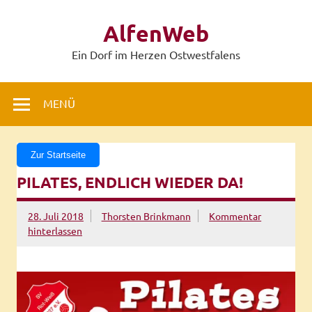
Zum
Inhalt
AlfenWeb
springen
Ein Dorf im Herzen Ostwestfalens
MENÜ
Zur Startseite
PILATES, ENDLICH WIEDER DA!
28. Juli 2018
Thorsten Brinkmann
Kommentar
hinterlassen