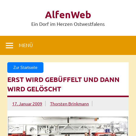
Zum
Inhalt
AlfenWeb
springen
Ein Dorf im Herzen Ostwestfalens
MENÜ
Zur Startseite
ERST WIRD GEBÜFFELT UND DANN
WIRD GELÖSCHT
17. Januar 2009
Thorsten Brinkmann