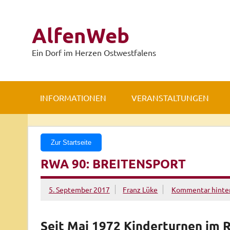
Zum
Inhalt
springen
AlfenWeb
Ein Dorf im Herzen Ostwestfalens
INFORMATIONEN
VERANSTALTUNGEN
Zur Startseite
RWA 90: BREITENSPORT
5. September 2017
Franz Lüke
Kommentar hinter
Seit Mai 1972 Kinderturnen im