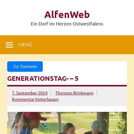
Zum
Inhalt
AlfenWeb
springen
Ein Dorf im Herzen Ostwestfalens
MENÜ
Zur Startseite
GENERATIONSTAG- – 5
7. September 2024
Thorsten Brinkmann
Kommentar hinterlassen