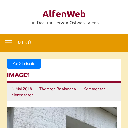
Zum
Inhalt
AlfenWeb
springen
Ein Dorf im Herzen Ostwestfalens
MENÜ
Zur Startseite
IMAGE1
6. Mai 2018
Thorsten Brinkmann
Kommentar
hinterlassen