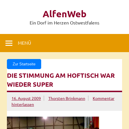
Zum
Inhalt
AlfenWeb
springen
Ein Dorf im Herzen Ostwestfalens
MENÜ
Zur Startseite
DIE STIMMUNG AM HOFTISCH WAR
WIEDER SUPER
16. August 2009
Thorsten Brinkmann
Kommentar
hinterlassen