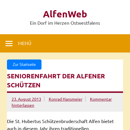
Zum
Inhalt
AlfenWeb
springen
Ein Dorf im Herzen Ostwestfalens
MENÜ
Zur Startseite
SENIORENFAHRT DER ALFENER
SCHÜTZEN
23. August 2013
Konrad Hansmeier
Kommentar
hinterlassen
Die St. Hubertus Schützenbruderschaft Alfen bietet
auch in diesem Jahr ihren traditionellen